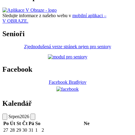
Sledujte informace z našeho webu v
mobilní aplikaci –
V OBRAZE.
Senioři
Zjednodušená verze stránek nejen pro seniory
Facebook
Facebook Bratřejov
Kalendář
Srpen
2026
Po
Út
St
Čt
Pá
So
Ne
27
28
29
30
31
1
2