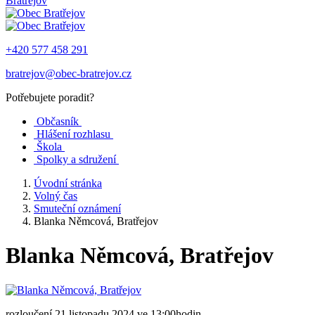
Bratřejov
+420 577 458 291
bratrejov@obec-bratrejov.cz
Potřebujete poradit?
Občasník
Hlášení rozhlasu
Škola
Spolky a sdružení
Úvodní stránka
Volný čas
Smuteční oznámení
Blanka Němcová, Bratřejov
Blanka Němcová, Bratřejov
rozloučení 21.listopadu 2024 ve 13:00hodin