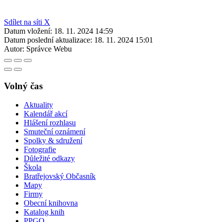
Sdílet na síti X
Datum vložení:
18. 11. 2024 14:59
Datum poslední aktualizace:
18. 11. 2024 15:01
Autor:
Správce Webu
Volný čas
Aktuality
Kalendář akcí
Hlášení rozhlasu
Smuteční oznámení
Spolky & sdružení
Fotografie
Důležité odkazy
Škola
Bratřejovský Občasník
Mapy
Firmy
Obecní knihovna
Katalog knih
PPGO