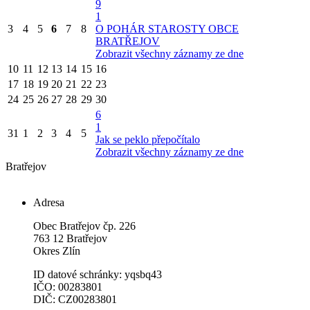
9
1
3
4
5
6
7
8
O POHÁR STAROSTY OBCE
BRATŘEJOV
Zobrazit všechny záznamy ze dne
10
11
12
13
14
15
16
17
18
19
20
21
22
23
24
25
26
27
28
29
30
6
1
31
1
2
3
4
5
Jak se peklo přepočítalo
Zobrazit všechny záznamy ze dne
Bratřejov
Adresa
Obec Bratřejov čp. 226
763 12 Bratřejov
Okres Zlín
ID datové schránky: yqsbq43
IČO: 00283801
DIČ: CZ00283801