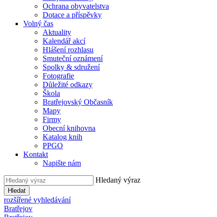
Ochrana obyvatelstva
Dotace a příspěvky
Volný čas
Aktuality
Kalendář akcí
Hlášení rozhlasu
Smuteční oznámení
Spolky & sdružení
Fotografie
Důležité odkazy
Škola
Bratřejovský Občasník
Mapy
Firmy
Obecní knihovna
Katalog knih
PPGO
Kontakt
Napište nám
Hledaný výraz
Hledat
rozšířené vyhledávání
Bratřejov