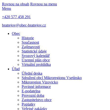
Rovnou na obsah
Rovnou na menu
Menu
+420 577 458 291
bratrejov@obec-bratrejov.cz
Obec
Historie
Současnost
Zajímavosti
Statistické údaje
Svozový kalendář
Územní plán obce
Virtuální prohlídka
Úřad
Úřední deska
Sdružení obcí Mikroregionu Vsetínsko
Mikroregion Vizovicko
Povinné informace
E-podatelna
Provozní doba
Zastupitelstvo obce
Poplatky
Veřejné zakázky