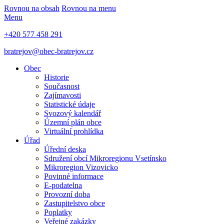
Rovnou na obsah
Rovnou na menu
Menu
+420 577 458 291
bratrejov@obec-bratrejov.cz
Obec
Historie
Současnost
Zajímavosti
Statistické údaje
Svozový kalendář
Územní plán obce
Virtuální prohlídka
Úřad
Úřední deska
Sdružení obcí Mikroregionu Vsetínsko
Mikroregion Vizovicko
Povinné informace
E-podatelna
Provozní doba
Zastupitelstvo obce
Poplatky
Veřejné zakázky