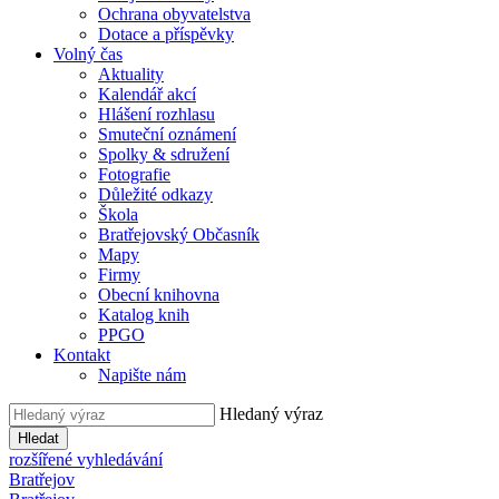
Ochrana obyvatelstva
Dotace a příspěvky
Volný čas
Aktuality
Kalendář akcí
Hlášení rozhlasu
Smuteční oznámení
Spolky & sdružení
Fotografie
Důležité odkazy
Škola
Bratřejovský Občasník
Mapy
Firmy
Obecní knihovna
Katalog knih
PPGO
Kontakt
Napište nám
Hledaný výraz
Hledat
rozšířené vyhledávání
Bratřejov