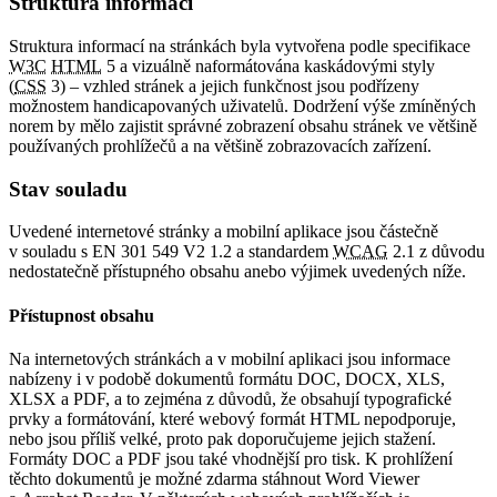
Struktura informací
Struktura informací na stránkách byla vytvořena podle specifikace
W3C
HTML
5 a vizuálně naformátována kaskádovými styly
(
CSS
3) – vzhled stránek a jejich funkčnost jsou podřízeny
možnostem handicapovaných uživatelů. Dodržení výše zmíněných
norem by mělo zajistit správné zobrazení obsahu stránek ve většině
používaných prohlížečů a na většině zobrazovacích zařízení.
Stav souladu
Uvedené internetové stránky a mobilní aplikace jsou částečně
v souladu s EN 301 549 V2 1.2 a standardem
WCAG
2.1 z důvodu
nedostatečně přístupného obsahu anebo výjimek uvedených níže.
Přístupnost obsahu
Na internetových stránkách a v mobilní aplikaci jsou informace
nabízeny i v podobě dokumentů formátu DOC, DOCX, XLS,
XLSX a PDF, a to zejména z důvodů, že obsahují typografické
prvky a formátování, které webový formát HTML nepodporuje,
nebo jsou příliš velké, proto pak doporučujeme jejich stažení.
Formáty DOC a PDF jsou také vhodnější pro tisk. K prohlížení
těchto dokumentů je možné zdarma stáhnout Word Viewer