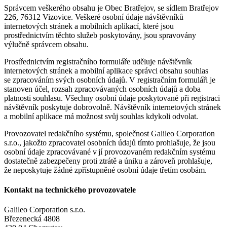
Správcem veškerého obsahu je Obec Bratřejov, se sídlem Bratřejov
226, 76312 Vizovice. Veškeré osobní údaje návštěvníků
internetových stránek a mobilních aplikací, které jsou
prostřednictvím těchto služeb poskytovány, jsou spravovány
výlučně správcem obsahu.
Prostřednictvím registračního formuláře uděluje návštěvník
internetových stránek a mobilní aplikace správci obsahu souhlas
se zpracováním svých osobních údajů. V registračním formuláři je
stanoven účel, rozsah zpracovávaných osobních údajů a doba
platnosti souhlasu. Všechny osobní údaje poskytované při registraci
návštěvník poskytuje dobrovolně. Návštěvník internetových stránek
a mobilní aplikace má možnost svůj souhlas kdykoli odvolat.
Provozovatel redakčního systému, společnost Galileo Corporation
s.r.o., jakožto zpracovatel osobních údajů tímto prohlašuje, že jsou
osobní údaje zpracovávané v jí provozovaném redakčním systému
dostatečně zabezpečeny proti ztrátě a úniku a zároveň prohlašuje,
že neposkytuje žádné zpřístupněné osobní údaje třetím osobám.
Kontakt na technického provozovatele
Galileo Corporation s.r.o.
Březenecká 4808