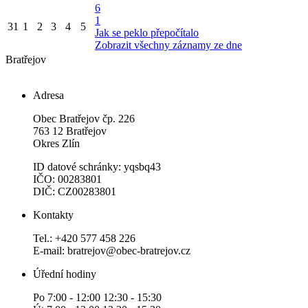
6
1
31
1
2
3
4
5
Jak se peklo přepočítalo
Zobrazit všechny záznamy ze dne
Bratřejov
Adresa
Obec Bratřejov čp. 226
763 12 Bratřejov
Okres Zlín
ID datové schránky: yqsbq43
IČO: 00283801
DIČ: CZ00283801
Kontakty
Tel.: +420 577 458 226
E-mail: bratrejov@obec-bratrejov.cz
Úřední hodiny
Po 7:00 - 12:00 12:30 - 15:30