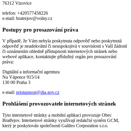
76312 Vizovice
telefon: +420577458226
e-mail: bratrejov@volny.cz
Postupy pro prosazování práva
V případě, že Vám nebyla poskytnuta odpověď nebo poskytnutá
odpověď je neadekvátní či neuspokojivá v souvislosti s Vaší žádostí
či oznámením ohledně přístupnosti internetových stránek nebo
webové aplikace, kontaktujte příslušný orgán pro prosazování
práva:
Digitální a informační agentura
Na Vápence 915/14
130 00 Praha 3
e-mail:
pristupnost@dia.gov.cz
Prohlášení provozovatele internetových stránek
Tyto internetové stránky a mobilní aplikaci provozuje Obec
Bratřejov. Internetové stránky využívají redakční systém GCM,
který je poskytován společností Galileo Corporation s.r.o.