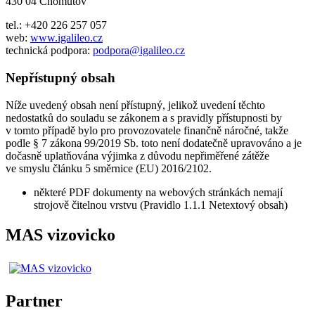
430 04 Chomutov
tel.: +420 226 257 057
web:
www.igalileo.cz
technická podpora:
podpora@igalileo.cz
Nepřístupný obsah
Níže uvedený obsah není přístupný, jelikož uvedení těchto
nedostatků do souladu se zákonem a s pravidly přístupnosti by
v tomto případě bylo pro provozovatele finančně náročné, takže
podle § 7 zákona 99/2019 Sb. toto není dodatečně upravováno a je
dočasně uplatňována výjimka z důvodu nepřiměřené zátěže
ve smyslu článku 5 směrnice (EU) 2016/2102.
některé PDF dokumenty na webových stránkách nemají
strojově čitelnou vrstvu (Pravidlo 1.1.1 Netextový obsah)
MAS vizovicko
Partner