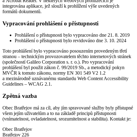
a Acrobat Reader. V některých webových prohlížečích je
integrována aplikace, jež slouží k prohlížení výše uvedených
formátů dokumentů.
Vypracování prohlášení o přístupnosti
Prohlášení o přístupnosti bylo vypracováno dne 21. 8. 2019
Prohlášení o přístupnosti bylo revidováno dne 3. 10. 2024
Toto prohlášení bylo vypracováno posouzením provedeným třetí
stranou – technickým provozovatelem těchto internetových stránek
(společností Galileo Corporation s. r. o.). Pro vypracování
prohlášení byl použit zákon č. 99/2019 Sb., a metodický pokyn
MVČR k tomuto zákonu, normy EN 301 549 V2 1.2
a mezinárodně uznávanému standardu Web Content Accessibility
Guidelines – WCAG 2.1.
Zpětná vazba
Obec Bratřejov má za cíl, aby jím spravované služby byly přístupné
všem jejím uživatelům a to na základě principů přístupnosti
(vnímatelnost, ovladatelnost, srozumitelnost a stabilita). Kontakt je:
Obec Bratřejov
Bratřejov 226