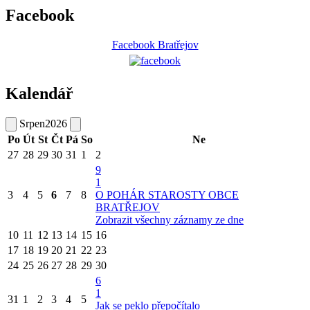
Facebook
Facebook Bratřejov
Kalendář
Srpen
2026
Po
Út
St
Čt
Pá
So
Ne
27
28
29
30
31
1
2
9
1
3
4
5
6
7
8
O POHÁR STAROSTY OBCE
BRATŘEJOV
Zobrazit všechny záznamy ze dne
10
11
12
13
14
15
16
17
18
19
20
21
22
23
24
25
26
27
28
29
30
6
1
31
1
2
3
4
5
Jak se peklo přepočítalo