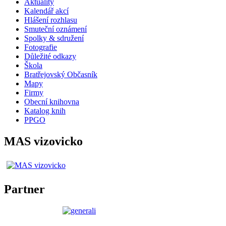
Aktuality
Kalendář akcí
Hlášení rozhlasu
Smuteční oznámení
Spolky & sdružení
Fotografie
Důležité odkazy
Škola
Bratřejovský Občasník
Mapy
Firmy
Obecní knihovna
Katalog knih
PPGO
MAS vizovicko
Partner