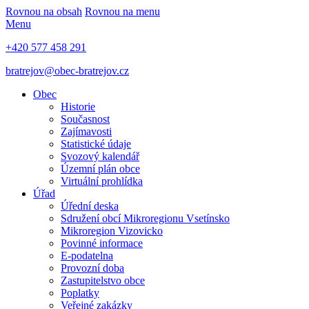
Rovnou na obsah
Rovnou na menu
Menu
+420 577 458 291
bratrejov@obec-bratrejov.cz
Obec
Historie
Současnost
Zajímavosti
Statistické údaje
Svozový kalendář
Územní plán obce
Virtuální prohlídka
Úřad
Úřední deska
Sdružení obcí Mikroregionu Vsetínsko
Mikroregion Vizovicko
Povinné informace
E-podatelna
Provozní doba
Zastupitelstvo obce
Poplatky
Veřejné zakázky