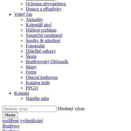
Ochrana obyvatelstva
Dotace a příspěvky
Volný čas
Aktuality
Kalendář akcí
Hlášení rozhlasu
Smuteční oznámení
Spolky & sdružení
Fotografie
Důležité odkazy
Škola
Bratřejovský Občasník
Mapy
Firmy
Obecní knihovna
Katalog knih
PPGO
Kontakt
Napište nám
Hledaný výraz
Hledat
rozšířené vyhledávání
Bratřejov