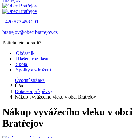
Bratřejov
+420 577 458 291
bratrejov@obec-bratrejov.cz
Potřebujete poradit?
Občasník
Hlášení rozhlasu
Škola
Spolky a sdružení
Úvodní stránka
Úřad
Dotace a příspěvky
Nákup vyvážecího vleku v obci Bratřejov
Nákup vyvážecího vleku v obci
Bratřejov