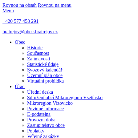
Rovnou na obsah
Rovnou na menu
Menu
+420 577 458 291
bratrejov@obec-bratrejov.cz
Obec
Historie
Současnost
Zajímavosti
Statistické údaje
Svozový kalendář
Územní plán obce
Virtuální prohlídka
Úřad
Úřední deska
Sdružení obcí Mikroregionu Vsetínsko
Mikroregion Vizovicko
Povinné informace
E-podatelna
Provozní doba
Zastupitelstvo obce
Poplatky
Veřejné zakázky