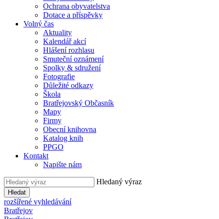
Ochrana obyvatelstva
Dotace a příspěvky
Volný čas
Aktuality
Kalendář akcí
Hlášení rozhlasu
Smuteční oznámení
Spolky & sdružení
Fotografie
Důležité odkazy
Škola
Bratřejovský Občasník
Mapy
Firmy
Obecní knihovna
Katalog knih
PPGO
Kontakt
Napište nám
Hledaný výraz
Hledat
rozšířené vyhledávání
Bratřejov