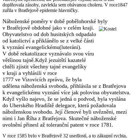
doplňovala zásoby, zavlekla sem obávanou choleru. V roce1847
zuřila v Bratřejově epidemie hlavničky.
Náboženské poměry v době pobělohorské byly
v Bratřejově obdobné jako v
celém kraji.
Obyvatelstvo od dob husitských odpadalo
od katolictví a přiklánělo se z velké části
k vyznání evangelickému(luteráni).
V době rekatolizace vyznávalo svou víru
většinou tajně.Když jezuitští kazatelé
chtěli zjistit všechny tajné evangelíky
v kraji a vyhlásili v roce
1777 ve Vizovicích zprávu, že byla
udělena náboženská svoboda, přihlásila se z Bratřejova
k evangelickému vyznání více jak polovina obyvatelstva.
Když vyšlo najevo, že se jedná o podvod, byla vyslána
do Uherského Hradiště delegace, která požadovala
náboženskou svobodu. Její členové byli uvězněni, mezi
nimi i Jan Říha z Bratřejova. Skutečné náboženské
uvolnění přinesl až toleranční patent v roce 1781.
V roce 1585 bylo v Bratřejově 32 usedlostí, a to zákupní rychta,