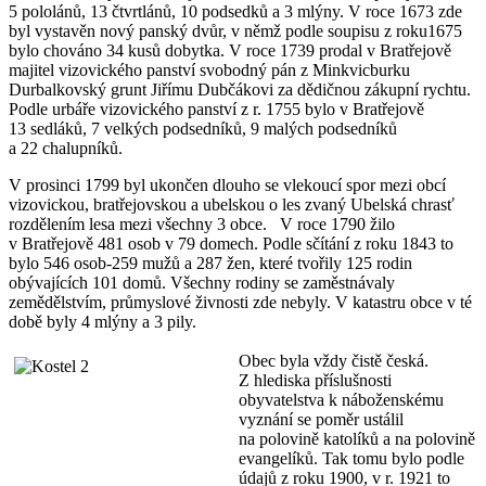
5 pololánů, 13 čtvrtlánů, 10 podsedků a 3 mlýny. V roce 1673 zde
byl vystavěn nový panský dvůr, v němž podle soupisu z roku1675
bylo chováno 34 kusů dobytka. V roce 1739 prodal v Bratřejově
majitel vizovického panství svobodný pán z Minkvicburku
Durbalkovský grunt Jiřímu Dubčákovi za dědičnou zákupní rychtu.
Podle urbáře vizovického panství z r. 1755 bylo v Bratřejově
13 sedláků, 7 velkých podsedníků, 9 malých podsedníků
a 22 chalupníků.
V prosinci 1799 byl ukončen dlouho se vlekoucí spor mezi obcí
vizovickou, bratřejovskou a ubelskou o les zvaný Ubelská chrasť
rozdělením lesa mezi všechny 3 obce. V roce 1790 žilo
v Bratřejově 481 osob v 79 domech. Podle sčítání z roku 1843 to
bylo 546 osob-259 mužů a 287 žen, které tvořily 125 rodin
obývajících 101 domů. Všechny rodiny se zaměstnávaly
zemědělstvím, průmyslové živnosti zde nebyly. V katastru obce v té
době byly 4 mlýny a 3 pily.
Obec byla vždy čistě česká.
Z hlediska příslušnosti
obyvatelstva k náboženskému
vyznání se poměr ustálil
na polovině katolíků a na polovině
evangelíků. Tak tomu bylo podle
údajů z roku 1900, v r. 1921 to