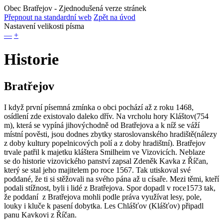
Obec Bratřejov
- Zjednodušená verze stránek
Přepnout na standardní web
Zpět na úvod
Nastavení velikosti písma
—
+
Historie
Bratřejov
I když první písemná zmínka o obci pochází až z roku 1468,
osídlení zde existovalo daleko dřív. Na vrcholu hory Kláštov(754
m), která se vypíná jihovýchodně od Bratřejova a k níž se váží
místní pověsti, jsou dodnes zbytky staroslovanského hradiště(nálezy
z doby kultury popelnicových polí a z doby hradištní). Bratřejov
trvale patřil k majetku kláštera Smilheim ve Vizovicích. Neblaze
se do historie vizovického panství zapsal Zdeněk Kavka z Říčan,
který se stal jeho majitelem po roce 1567. Tak utiskoval své
poddané, že ti si stěžovali na svého pána až u císaře. Mezi těmi, kteří
podali stížnost, byli i lidé z Bratřejova. Spor dopadl v roce1573 tak,
že poddaní z Bratřejova mohli podle práva využívat lesy, pole,
louky i kluče k pasení dobytka. Les Chlášťov (Klášťov) připadl
panu Kavkovi z Říčan.