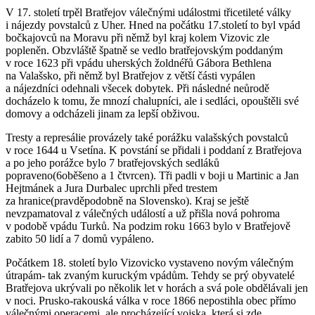
V 17. století trpěl Bratřejov válečnými událostmi třicetileté války
i nájezdy povstalců z Uher. Hned na počátku 17.století to byl vpád
bočkajovců na Moravu při němž byl kraj kolem Vizovic zle
popleněn. Obzvláště špatně se vedlo bratřejovským poddaným
v roce 1623 při vpádu uherských žoldnéřů Gábora Bethlena
na Valašsko, při němž byl Bratřejov z větší části vypálen
a nájezdníci odehnali všecek dobytek. Při následné neůrodě
docházelo k tomu, že mnozí chalupníci, ale i sedláci, opouštěli své
domovy a odcházeli jinam za lepší obživou.
Tresty a represálie provázely také porážku valašských povstalců
v roce 1644 u Vsetína. K povstání se přidali i poddaní z Bratřejova
a po jeho porážce bylo 7 bratřejovských sedláků
popraveno(6oběšeno a 1 čtvrcen). Tři padli v boji u Martinic a Jan
Hejtmánek a Jura Durbalec uprchli před trestem
za hranice(pravděpodobně na Slovensko). Kraj se ještě
nevzpamatoval z válečných událostí a už přišla nová pohroma
v podobě vpádu Turků. Na podzim roku 1663 bylo v Bratřejově
zabito 50 lidí a 7 domů vypáleno.
Počátkem 18. století bylo Vizovicko vystaveno novým válečným
útrapám- tak zvaným kuruckým vpádům. Tehdy se prý obyvatelé
Bratřejova ukrývali po několik let v horách a svá pole obdělávali jen
v noci. Prusko-rakouská válka v roce 1866 nepostihla obec přímo
válečnými operacemi, ale procházející vojska, která si zde